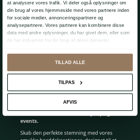
at analysere vores trafik. Vi deler også oplysninger om
din brug af vores hjemmeside med vores partnere inden
for sociale medier, annonceringspartnere og
analysepartnere. Vores partnere kan kombinere disse
data med andre oplysninger, du har givet dem, eller som
de har indsamlet fra din brug af deres tjenester.
TILLAD ALLE
TILPAS
Borddeko­rationer
AFVIS
Borddekorationer til fest, bryllup og
events.
Skab den perfekte stemning med vores