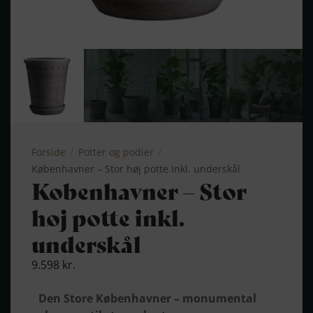
/
/
Forside
Potter og podier
Køben­havner – Stor høj potte inkl. underskål
Køben­havner – Stor
høj potte inkl.
underskål
9.598
kr.
Den Store Københavner – monumental