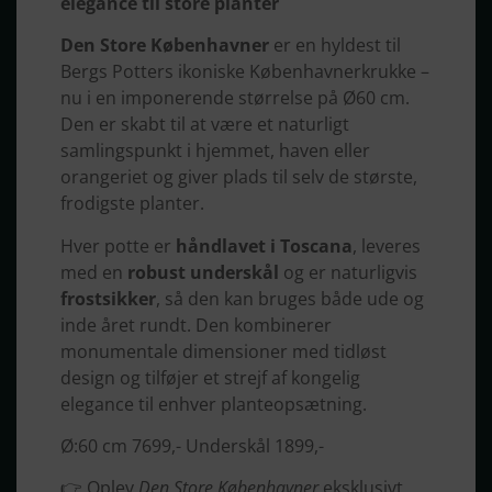
elegance til store planter
Den Store Københavner
er en hyldest til
Bergs Potters ikoniske Københavnerkrukke –
nu i en imponerende størrelse på Ø60 cm.
Den er skabt til at være et naturligt
samlingspunkt i hjemmet, haven eller
orangeriet og giver plads til selv de største,
frodigste planter.
Hver potte er
håndlavet i Toscana
, leveres
med en
robust underskål
og er naturligvis
frostsikker
, så den kan bruges både ude og
inde året rundt. Den kombinerer
monumentale dimensioner med tidløst
design og tilføjer et strejf af kongelig
elegance til enhver planteopsætning.
Ø:60 cm 7699,- Underskål 1899,-
👉 Oplev
Den Store Københavner
eksklusivt