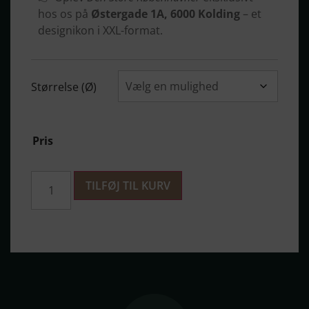
hos os på
Østergade 1A, 6000 Kolding
– et
designikon i XXL-format.
Størrelse (Ø)
Pris
TILFØJ TIL KURV