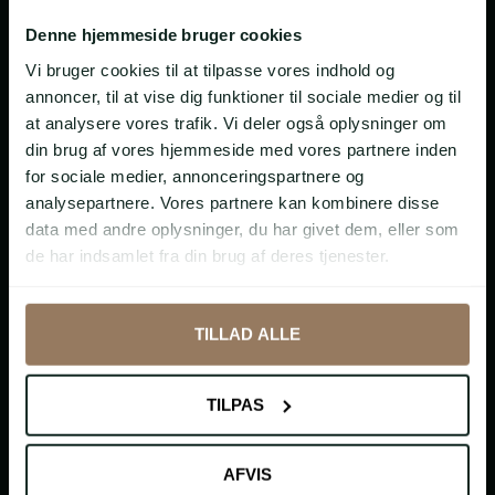
Bergs Potter
VÆR VENLIGST
Køben­havner – Stor
Denne hjemmeside bruger cookies
OPMÆRKSOM PÅ AT
potte inkl. underskål
VI KUN LEVERER TIL
Vi bruger cookies til at tilpasse vores indhold og
Den Store Københavner – en
annoncer, til at vise dig funktioner til sociale medier og til
DISSE OMRÅDER:
majestætisk, håndlavet potte i klassisk
at analysere vores trafik. Vi deler også oplysninger om
6000 Kolding
design. Frostsikker og perfekt til store
din brug af vores hjemmeside med vores partnere inden
6051 Almind
planter både ude og inde.
for sociale medier, annonceringspartnere og
6052 Viuf
analysepartnere. Vores partnere kan kombinere disse
6064 Jordrup
4.708
kr.
–
10.398
kr.
data med andre oplysninger, du har givet dem, eller som
6091 Bjert
de har indsamlet fra din brug af deres tjenester.
6092 Sønder Stenderup
VÆLG MULIGHEDER
6093 Sjølund
6094 Hejls
TILLAD ALLE
OK, DET ER FORSTÅET
TILPAS
AFVIS