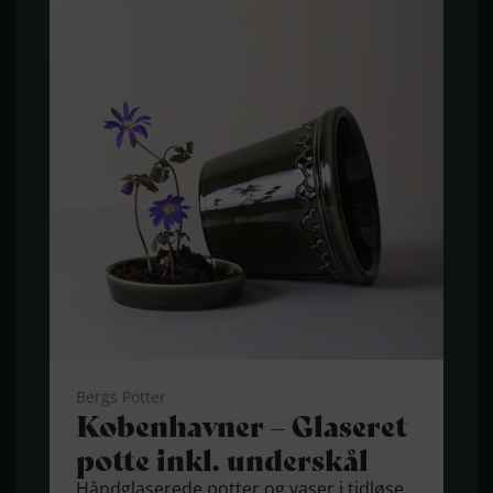
Bergs Potter
Københavner – Glaseret
potte inkl. underskål
Håndglaserede potter og vaser i tidløse