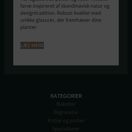
farve inspireret af skandinavisk natur og
designtradition. Robust kvalitet med
unikke glasurer, der fremhæver dine
planter.
LÆS MERE
KATEGORIER
Buketter
Begravelse
Potter og podier
Specialiteter