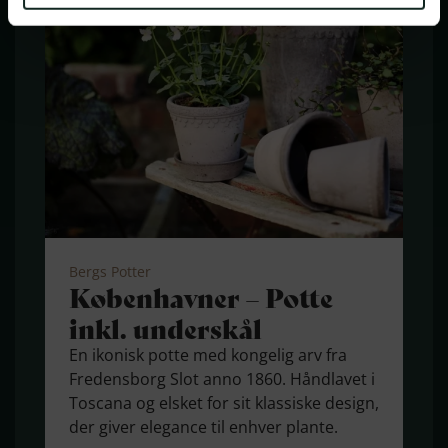
Bergs Potter
Køben­havner – Potte
inkl. underskål
En ikonisk potte med kongelig arv fra
Fredensborg Slot anno 1860. Håndlavet i
Toscana og elsket for sit klassiske design,
der giver elegance til enhver plante.