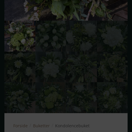
/
/
Forside
Buketter
Kondolence­buket