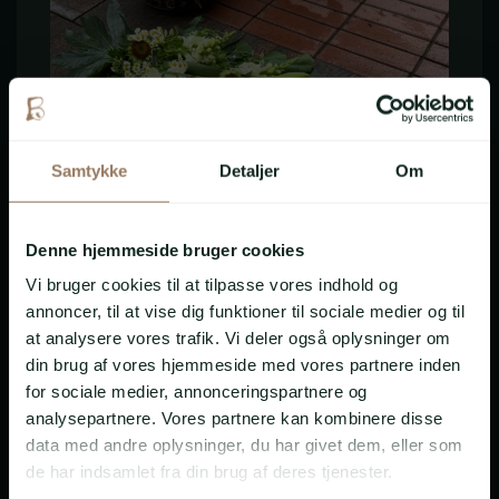
Samtykke
Detaljer
Om
VÆR VENLIGST
Denne hjemmeside bruger cookies
OPMÆRKSOM PÅ AT
VI KUN LEVERER TIL
Vi bruger cookies til at tilpasse vores indhold og
annoncer, til at vise dig funktioner til sociale medier og til
DISSE OMRÅDER:
at analysere vores trafik. Vi deler også oplysninger om
6000 Kolding
Bårebuket
din brug af vores hjemmeside med vores partnere inden
6051 Almind
for sociale medier, annonceringspartnere og
En bårebuket er en smuk og respektfuld
6052 Viuf
analysepartnere. Vores partnere kan kombinere disse
måde at tage afsked på og vise omtanke
6064 Jordrup
data med andre oplysninger, du har givet dem, eller som
for både den afdøde og de pårørende.
6091 Bjert
de har indsamlet fra din brug af deres tjenester.
Vælg mellem forskellige udtryk og farver
6092 Sønder Stenderup