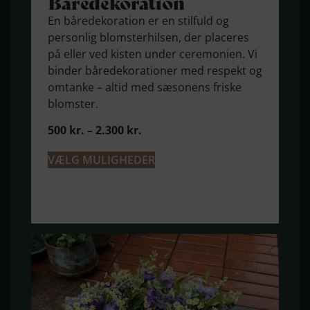
Båre­dekoration
En båredekoration er en stilfuld og
personlig blomsterhilsen, der placeres
på eller ved kisten under ceremonien. Vi
binder båredekorationer med respekt og
omtanke – altid med sæsonens friske
blomster.
500
kr.
–
2.300
kr.
VÆLG MULIGHEDER