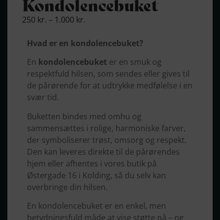
Kondolence­buket
250
kr.
–
1.000
kr.
Hvad er en kondolencebuket?
En
kondolencebuket
er en smuk og
respektfuld hilsen, som sendes eller gives til
de pårørende for at udtrykke medfølelse i en
svær tid.
Buketten bindes med omhu og
sammensættes i rolige, harmoniske farver,
der symboliserer trøst, omsorg og respekt.
Den kan leveres direkte til de pårørendes
hjem eller afhentes i vores butik på
Østergade 16 i Kolding, så du selv kan
overbringe din hilsen.
En kondolencebuket er en enkel, men
betydningsfuld måde at vise støtte på – og