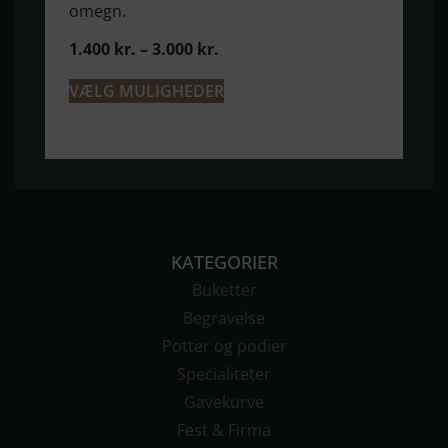
omegn.
1.400
kr.
–
3.000
kr.
VÆLG MULIGHEDER
KATEGORIER
Buketter
Begravelse
Potter og podier
Specialiteter
Gavekurve
Fest & Firma