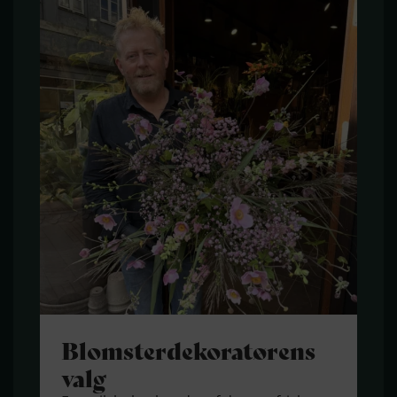
Blomster­dekora­tørens
valg