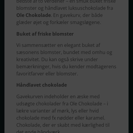
bedste af to verdener – en smuk buket friske
blomster og håndlavet luksuschokolade fra
Ole Chokolade
. En gavekurv, der både
glæder øjet og forkæler smagsløgene.
Buket af friske blomster
Vi sammensætter en elegant buket af
sæsonens blomster, bundet med omhu og
kreativitet. Du kan også skrive under
bemærkninger, hvis du kender modtagerens
favoritfarver eller blomster.
Håndlavet chokolade
Gavekurven indeholder en æske med
udsøgte chokolader fra Ole Chokolade – i
lækre varianter af mørk, lys eller hvid
chokolade med fx nødder eller karamel.
Chokolade, der er skabt med kærlighed til
det gode håndværk.