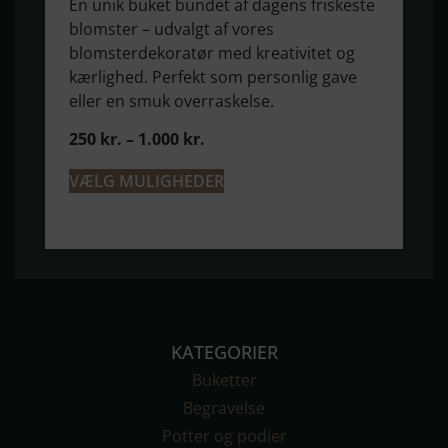
En unik buket bundet af dagens friskeste
blomster – udvalgt af vores
blomsterdekoratør med kreativitet og
kærlighed. Perfekt som personlig gave
eller en smuk overraskelse.
250
kr.
–
1.000
kr.
VÆLG MULIGHEDER
KATEGORIER
Buketter
Begravelse
Potter og podier