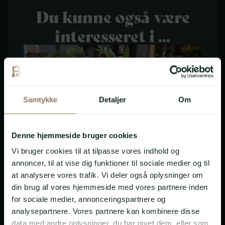
Du kunne også være
interesseret i ...
Samtykke
Detaljer
Om
VÆR VENLIGST
Denne hjemmeside bruger cookies
OPMÆRKSOM PÅ AT
VI KUN LEVERER TIL
Vi bruger cookies til at tilpasse vores indhold og
annoncer, til at vise dig funktioner til sociale medier og til
DISSE OMRÅDER:
at analysere vores trafik. Vi deler også oplysninger om
6000 Kolding
din brug af vores hjemmeside med vores partnere inden
6051 Almind
for sociale medier, annonceringspartnere og
6052 Viuf
analysepartnere. Vores partnere kan kombinere disse
6064 Jordrup
data med andre oplysninger, du har givet dem, eller som